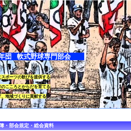
少年団 軟式野球専門部会
にスポーツの歓びを提供する
年のこころとからだを育てる
ぎ、地域づくりに貢献する
簿・部会規定・総会資料