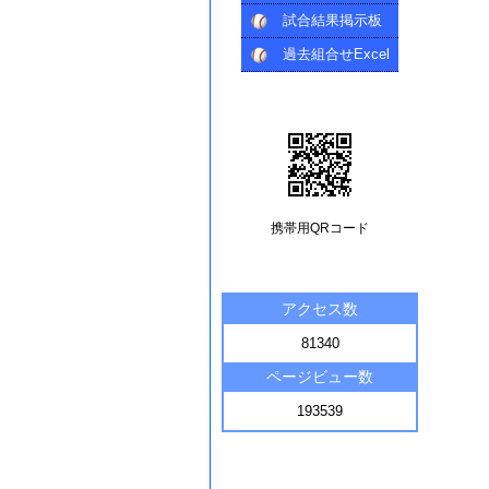
試合結果掲示板
過去組合せExcel
携帯用QRコード
アクセス数
81340
ページビュー数
193539