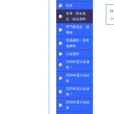
役員
ロ
名簿・部会規
こ
定・総会資料
専門委員会 議
事録
団員綱領・指導
者綱領
大会規約
2026年度大会速
報！
2026年度大会結
果
2025年度大会速
報！
2025年度大会結
果