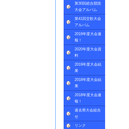
第30回総合競技
大会アルバム
第41回交歓大会
アルバム
2019年度大会速
報！
2020年度大会資
料
2019年度大会結
果
2018年度大会結
果
2018年度大会速
報！
過去県大会組合
せ
リンク