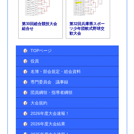
第30回総合競技大会
第32回兵庫県スポー
組合せ
ツ少年団軟式野球交
歓大会
TOPページ
役員
名簿・部会規定・総会資料
専門委員会 議事録
団員綱領・指導者綱領
大会規約
2026年度大会速報！
2026年度大会結果